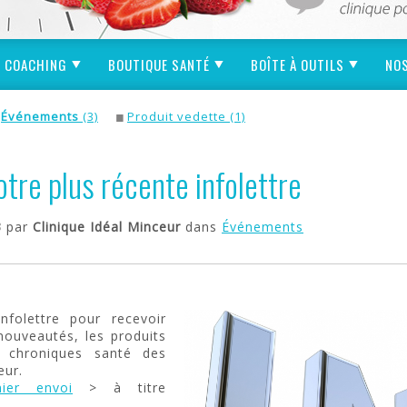
COACHING
BOUTIQUE SANTÉ
BOÎTE À OUTILS
NOS
Événements
(3)
Produit vedette (1)
tre plus récente infolettre
3
par
Clinique Idéal Minceur
dans
Événements
infolettre pour recevoir
uveautés, les produits
 chroniques santé des
eur.
ier envoi
> à titre