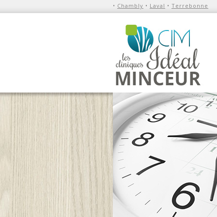
•
Chambly
•
Laval
•
Terrebonne