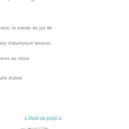
tre, la viande du jus de
pier d’aluminium environ
umes au choix.
ile d’olive.
∧ Haut de page ∧