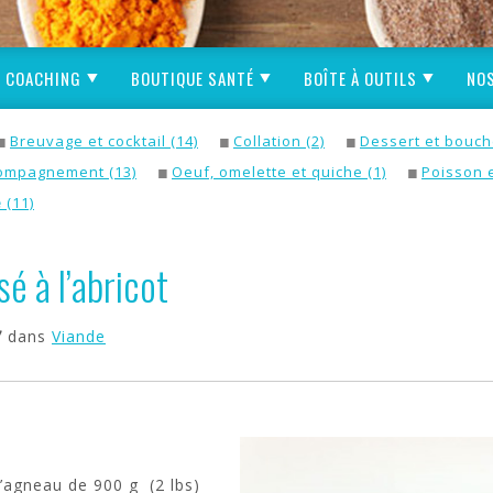
COACHING
BOUTIQUE SANTÉ
BOÎTE À OUTILS
NOS
Breuvage et cocktail (14)
Collation (2)
Dessert et bouch
ompagnement (13)
Oeuf, omelette et quiche (1)
Poisson e
e
(11)
é à l’abricot
7
dans
Viande
d’agneau de 900 g (2 lbs)