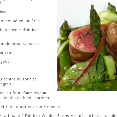
é
live
ol coupé en lanières
de à saveur d’abricot
lon de bœuf sans sel
arissa
 goût
au centre du four et
degrés.
ant au four, faire revenir
uile afin de bien l’enrober.
 et faire dorer environ 5 minutes.
 tartinade à l’abricot Walden Farms + la pâte d’harissa, sale