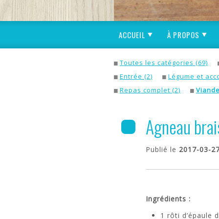
ACCUEIL
À PROPOS
Toutes les catégories (69)
Entrée (2)
Légume et acc
Repas complet (2)
Viand
Agneau brais
Publié le
2017-03-2
Ingrédients :
1 rôti d’épaule 