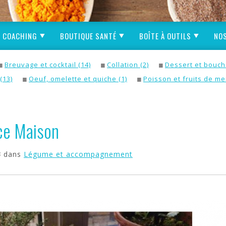
COACHING
BOUTIQUE SANTÉ
BOÎTE À OUTILS
NOS
Breuvage et cocktail (14)
Collation (2)
Dessert et bouch
(13)
Oeuf, omelette et quiche (1)
Poisson et fruits de mer
uce Maison
3
dans
Légume et accompagnement