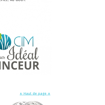
∧ Haut de page ∧