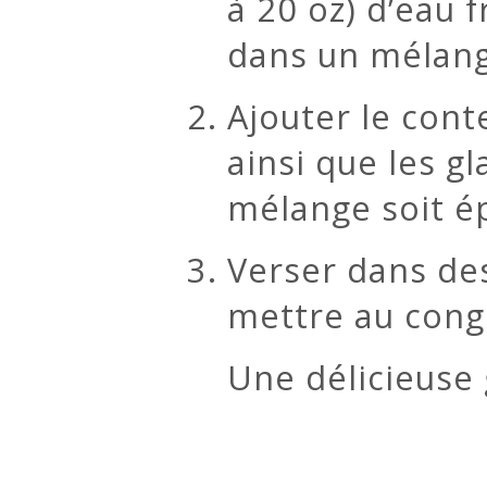
à 20 oz) d’eau f
dans un mélang
Ajouter le cont
ainsi que les g
mélange soit é
Verser dans des
mettre au cong
Une délicieuse 