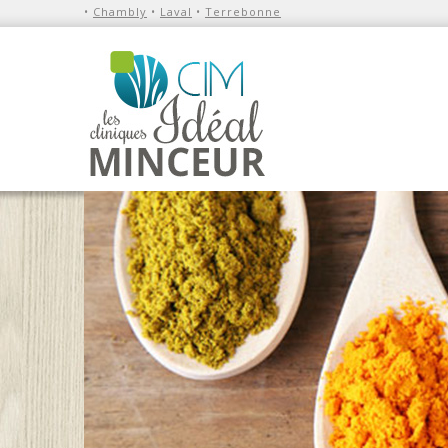
•
Chambly
•
Laval
•
Terrebonne