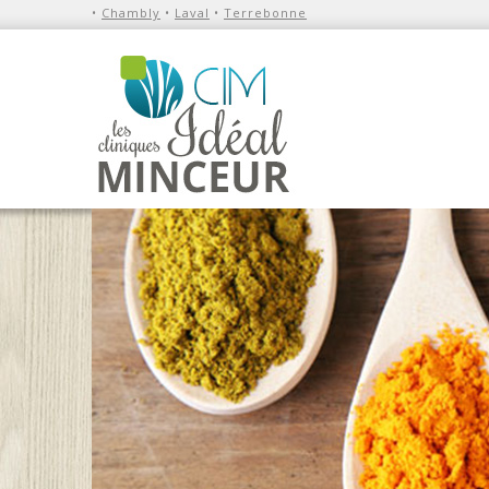
•
Chambly
•
Laval
•
Terrebonne