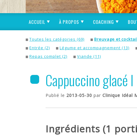
ACCUEIL
À PROPOS
COACHING
BOU
Toutes les catégories (69)
Breuvage et cocktai
Entrée (2)
Légume et accompagnement (13)
Repas complet (2)
Viande (11)
Cappuccino glacé I
Publié le
2013-05-30
par
Clinique Idéal 
Ingrédients (1 port