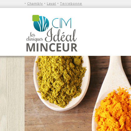
•
Chambly
•
Laval
•
Terrebonne