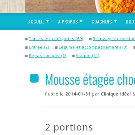
ACCUEIL
À PROPOS
COACHING
BOU
Toutes les catégories (69)
Breuvage et cocktail
Entrée (2)
Légume et accompagnement (13)
Repas complet (2)
Viande (11)
Mousse étagée cho
Publié le
2014-01-31
par
Clinique Idéal 
2 portions