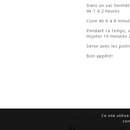
Dans un sac hermétiq
de 1 à 2 heures.
Cuire de 6 à 8 minut
Pendant ce temps, v
mijoter 10 minutes 
Servir avec les poit
Bon appétit!
Ce site utilis
•
Chambly
•
Laval
•
Terrebonne
con
Suivez-nous sur Facebook