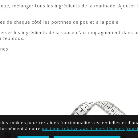
ue, mélanger tous les ingrédients de la marinade. Ajouter le
es de chaque côté les poitrines de poulet à la poêle.
erser les ingrédients de la sauce d'accompagnement dans un
à feu doux.
rines.
e des cookies pour certaines fonctionnalités essentielles et d'an
formément à notre
politique relative aux fichiers témoins (cook
Suivez-nous sur YouTube
Politique de confidentialité