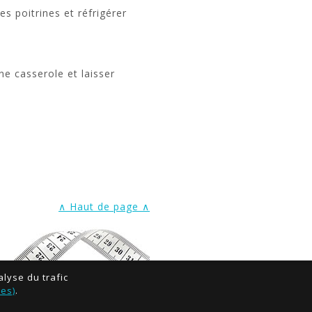
s poitrines et réfrigérer
e casserole et laisser
∧ Haut de page ∧
alyse du trafic
ies)
.