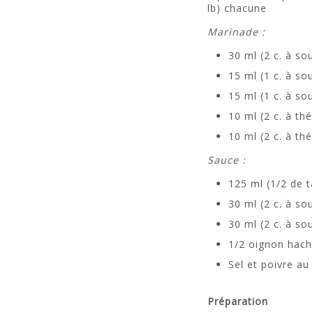
lb) chacune
Marinade :
30 ml (2 c. à sou
15 ml (1 c. à s
15 ml (1 c. à s
10 ml (2 c. à thé
10 ml (2 c. à th
Sauce :
125 ml (1/2 de 
30 ml (2 c. à s
30 ml (2 c. à so
1/2 oignon hac
Sel et poivre au
Préparation