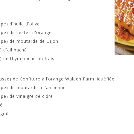
pe) d'huile d'olive
oupe) de zestes d'orange
oupe) de moutarde de Dijon
) d'ail haché
é) de thym haché ou frais
tasse) de Confiture à l’orange Walden Farm liquéfiée
oupe) de moutarde à l'ancienne
upe) de vinaigre de cidre
hé
 goût