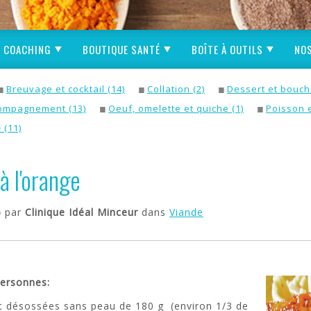
COACHING
BOUTIQUE SANTÉ
BOÎTE À OUTILS
NOS
Breuvage et cocktail (14)
Collation (2)
Dessert et bouch
ompagnement (13)
Oeuf, omelette et quiche (1)
Poisson e
e
(11)
à l'orange
6
par
Clinique Idéal Minceur
dans
Viande
personnes:
et désossées sans peau de 180 g (environ 1/3 de