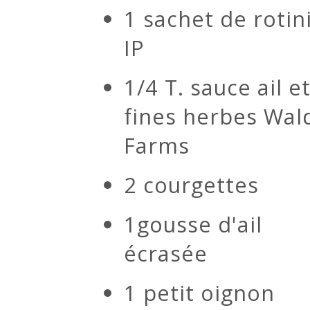
1 sachet de rotin
IP
1/4 T. sauce ail e
fines herbes Wal
Farms
2 courgettes
1gousse d'ail
écrasée
1 petit oignon