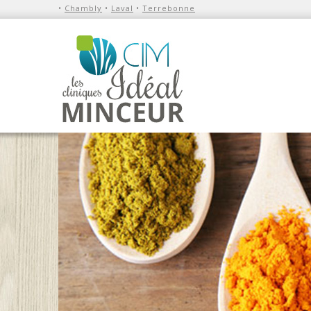
•
Chambly
•
Laval
•
Terrebonne